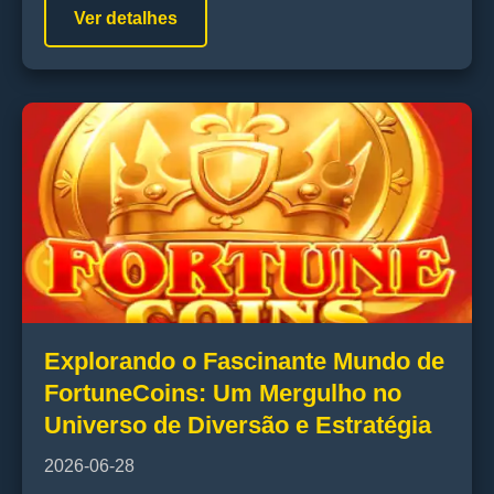
Ver detalhes
Explorando o Fascinante Mundo de
FortuneCoins: Um Mergulho no
Universo de Diversão e Estratégia
2026-06-28