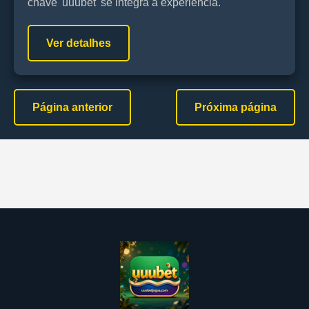
chave 'uuubet' se integra à experiência.
Ver detalhes
Página anterior
Próxima página