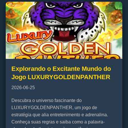
Explorando o Excitante Mundo do
Jogo LUXURYGOLDENPANTHER
2026-06-25
Descubra o universo fascinante do
LUXURYGOLDENPANTHER, um jogo de
estratégia que alia entretenimento e adrenalina.
Conheça suas regras e saiba como a palavra-