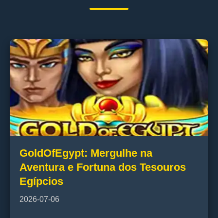
GoldOfEgypt: Mergulhe na
Aventura e Fortuna dos Tesouros
Egípcios
2026-07-06