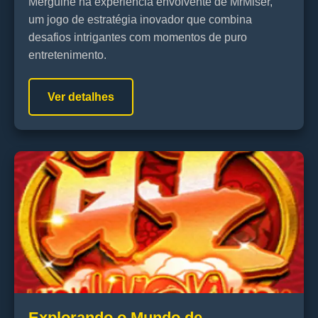
Mergulhe na experiência envolvente de MrMiser,
um jogo de estratégia inovador que combina
desafios intrigantes com momentos de puro
entretenimento.
Ver detalhes
Explorando o Mundo de