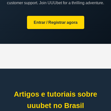
customer support. Join UUUbet for a thrilling adventure.
Entrar / Registrar agora
Artigos e tutoriais sobre
uuubet no Brasil