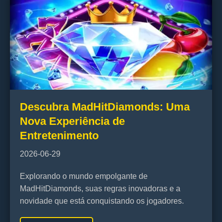
Descubra MadHitDiamonds: Uma
Nova Experiência de
Entretenimento
2026-06-29
Explorando o mundo empolgante de
MadHitDiamonds, suas regras inovadoras e a
novidade que está conquistando os jogadores.