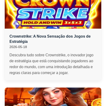
Crownstrike: A Nova Sensação dos Jogos de
Estratégia
2026-05-18
Descubra tudo sobre Crownstrike, o inovador jogo
de estratégia que está conquistando jogadores ao
redor do mundo, com uma introdução detalhada e
regras claras para começar a jogar.