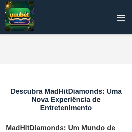
Descubra MadHitDiamonds: Uma
Nova Experiência de
Entretenimento
MadHitDiamonds: Um Mundo de