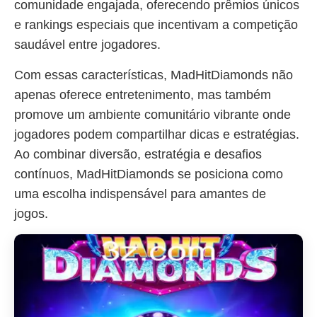
comunidade engajada, oferecendo prêmios únicos
e rankings especiais que incentivam a competição
saudável entre jogadores.
Com essas características, MadHitDiamonds não
apenas oferece entretenimento, mas também
promove um ambiente comunitário vibrante onde
jogadores podem compartilhar dicas e estratégias.
Ao combinar diversão, estratégia e desafios
contínuos, MadHitDiamonds se posiciona como
uma escolha indispensável para amantes de
jogos.