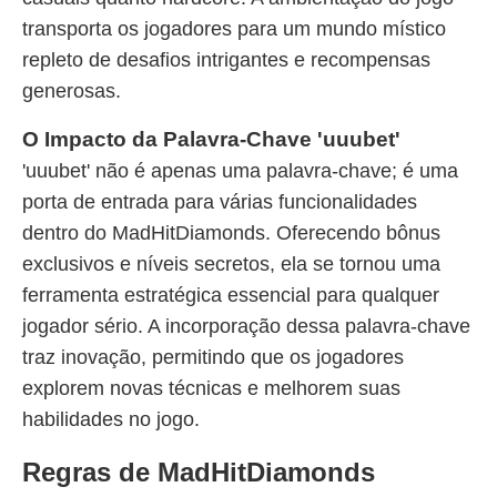
transporta os jogadores para um mundo místico
repleto de desafios intrigantes e recompensas
generosas.
O Impacto da Palavra-Chave 'uuubet'
'uuubet' não é apenas uma palavra-chave; é uma
porta de entrada para várias funcionalidades
dentro do MadHitDiamonds. Oferecendo bônus
exclusivos e níveis secretos, ela se tornou uma
ferramenta estratégica essencial para qualquer
jogador sério. A incorporação dessa palavra-chave
traz inovação, permitindo que os jogadores
explorem novas técnicas e melhorem suas
habilidades no jogo.
Regras de MadHitDiamonds