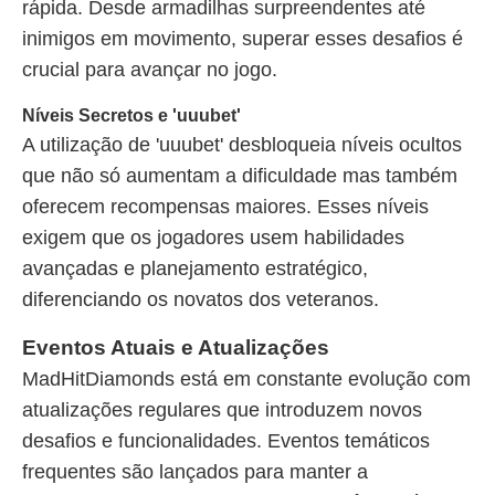
rápida. Desde armadilhas surpreendentes até
inimigos em movimento, superar esses desafios é
crucial para avançar no jogo.
Níveis Secretos e 'uuubet'
A utilização de 'uuubet' desbloqueia níveis ocultos
que não só aumentam a dificuldade mas também
oferecem recompensas maiores. Esses níveis
exigem que os jogadores usem habilidades
avançadas e planejamento estratégico,
diferenciando os novatos dos veteranos.
Eventos Atuais e Atualizações
MadHitDiamonds está em constante evolução com
atualizações regulares que introduzem novos
desafios e funcionalidades. Eventos temáticos
frequentes são lançados para manter a