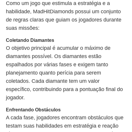
Como um jogo que estimula a estratégia e a
habilidade, MadHitDiamonds possui um conjunto
de regras claras que guiam os jogadores durante
suas missões:
Coletando Diamantes
O objetivo principal é acumular o máximo de
diamantes possível. Os diamantes estão
espalhados por várias fases e exigem tanto
planejamento quanto perícia para serem
coletados. Cada diamante tem um valor
específico, contribuindo para a pontuação final do
jogador.
Enfrentando Obstáculos
A cada fase, jogadores encontram obstáculos que
testam suas habilidades em estratégia e reação