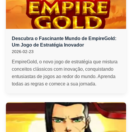
Descubra o Fascinante Mundo de EmpireGold:
Um Jogo de Estratégia Inovador
2026-02-23
EmpireGold, o novo jogo de estratégia que mistura
conceitos clássicos com inovação, conquistando
entusiastas de jogos ao redor do mundo. Aprenda
todas as regras e comece a sua jornada.