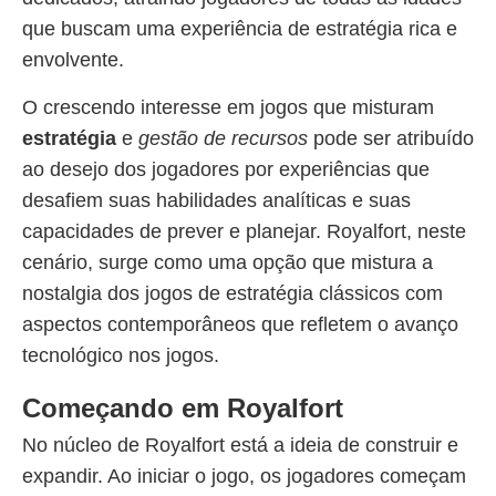
que buscam uma experiência de estratégia rica e
envolvente.
O crescendo interesse em jogos que misturam
estratégia
e
gestão de recursos
pode ser atribuído
ao desejo dos jogadores por experiências que
desafiem suas habilidades analíticas e suas
capacidades de prever e planejar. Royalfort, neste
cenário, surge como uma opção que mistura a
nostalgia dos jogos de estratégia clássicos com
aspectos contemporâneos que refletem o avanço
tecnológico nos jogos.
Começando em Royalfort
No núcleo de Royalfort está a ideia de construir e
expandir. Ao iniciar o jogo, os jogadores começam