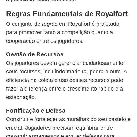
Regras Fundamentais de Royalfort
O conjunto de
regras
em Royalfort é projetado
para promover tanto a competição quanto a
cooperação entre os jogadores:
Gestão de Recursos
Os jogadores devem gerenciar cuidadosamente
seus recursos, incluindo madeira, pedra e ouro. A
eficiência na coleta e uso desses recursos pode
fazer a diferença entre o crescimento rápido e a
estagnação.
Fortificação e Defesa
Construir e fortalecer as muralhas do seu castelo é
crucial. Jogadores precisam equilibrar entre
construir armamentos e erguer defesas para