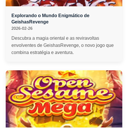
Explorando o Mundo Enigmático de
GeishasRevenge
2026-02-26
Descubra a magia oriental e as reviravoltas
envolventes de GeishasRevenge, o novo jogo que
combina estratégia e aventura.