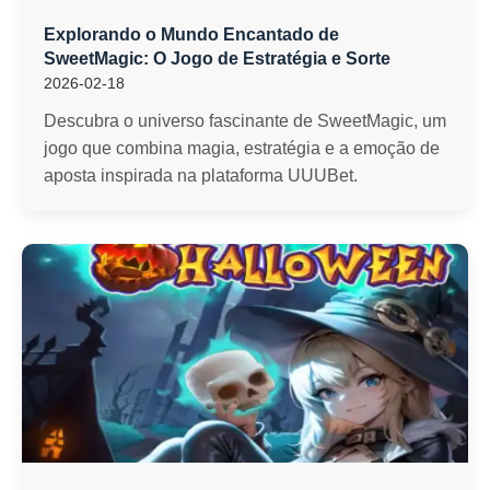
Explorando o Mundo Encantado de
SweetMagic: O Jogo de Estratégia e Sorte
2026-02-18
Descubra o universo fascinante de SweetMagic, um
jogo que combina magia, estratégia e a emoção de
aposta inspirada na plataforma UUUBet.