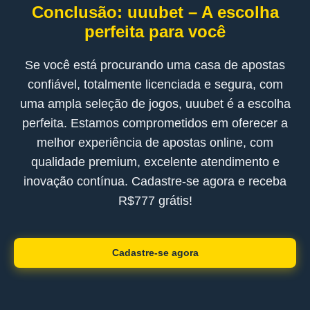
Conclusão: uuubet – A escolha
perfeita para você
Se você está procurando uma casa de apostas
confiável, totalmente licenciada e segura, com
uma ampla seleção de jogos, uuubet é a escolha
perfeita. Estamos comprometidos em oferecer a
melhor experiência de apostas online, com
qualidade premium, excelente atendimento e
inovação contínua. Cadastre-se agora e receba
R$777 grátis!
Cadastre-se agora