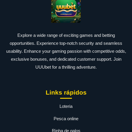
Explore a wide range of exciting games and betting
opportunities. Experience top-notch security and seamless
usability. Enhance your gaming passion with competitive odds,
exclusive bonuses, and dedicated customer support. Join
UUUbet for a thrilling adventure.
Links rápidos
Loteria
Pesca online
Rinha de galos