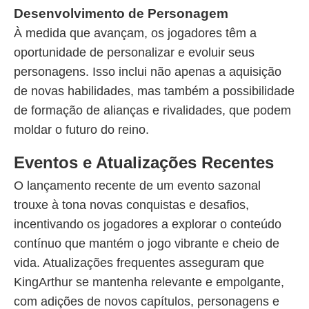
Desenvolvimento de Personagem
À medida que avançam, os jogadores têm a
oportunidade de personalizar e evoluir seus
personagens. Isso inclui não apenas a aquisição
de novas habilidades, mas também a possibilidade
de formação de alianças e rivalidades, que podem
moldar o futuro do reino.
Eventos e Atualizações Recentes
O lançamento recente de um evento sazonal
trouxe à tona novas conquistas e desafios,
incentivando os jogadores a explorar o conteúdo
contínuo que mantém o jogo vibrante e cheio de
vida. Atualizações frequentes asseguram que
KingArthur se mantenha relevante e empolgante,
com adições de novos capítulos, personagens e