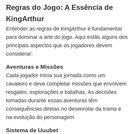
Regras do Jogo: A Essência de
KingArthur
Entender as regras de KingArthur é fundamental
para dominar a arte do jogo. Aqui estão alguns dos
principais aspectos que os jogadores devem
considerar:
Aventuras e Missões
Cada jogador inicia sua jornada como um
cavaleiro e deve completar missões que envolvem
resgates, explorações e batalhas. As decisões
tomadas durante essas aventuras têm
consequências diretas no desenrolar da trama e
na evolução do personagem.
Sistema de Uuubet