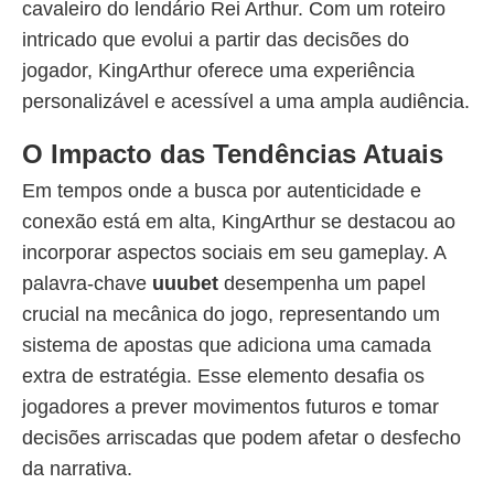
cavaleiro do lendário Rei Arthur. Com um roteiro
intricado que evolui a partir das decisões do
jogador, KingArthur oferece uma experiência
personalizável e acessível a uma ampla audiência.
O Impacto das Tendências Atuais
Em tempos onde a busca por autenticidade e
conexão está em alta, KingArthur se destacou ao
incorporar aspectos sociais em seu gameplay. A
palavra-chave
uuubet
desempenha um papel
crucial na mecânica do jogo, representando um
sistema de apostas que adiciona uma camada
extra de estratégia. Esse elemento desafia os
jogadores a prever movimentos futuros e tomar
decisões arriscadas que podem afetar o desfecho
da narrativa.