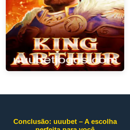
Conclusão: uuubet – A escolha
perfeita para você