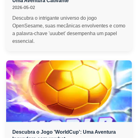
Uma Aventura Cativante
2026-05-02
Descubra o intrigante universo do jogo
OpenSesame, suas mecânicas envolventes e como
a palavra-chave 'uuubet' desempenha um papel
essencial.
Descubra o Jogo 'WorldCup': Uma Aventura