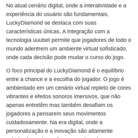
No atual cenário digital, onde a interatividade e a
experiência do usuário são fundamentais,
LuckyDiamond se destaca com suas
características únicas. A integração com a
tecnologia uuubet permite que jogadores de todo o
mundo adentrem um ambiente virtual sofisticado,
onde cada decisão pode mudar o curso do jogo.
O foco principal do LuckyDiamond é o equilíbrio
entre a chance e a escolha do jogador. O jogo é
ambientado em um cenário virtual repleto de cores
vibrantes e efeitos sonoros imersivos, que não
apenas entretêm mas também desafiam os
jogadores a pensarem seus movimentos
cuidadosamente. Na era digital, onde a
personalização e a inovação são altamente