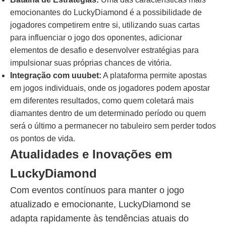
emocionantes do LuckyDiamond é a possibilidade de
jogadores competirem entre si, utilizando suas cartas
para influenciar o jogo dos oponentes, adicionar
elementos de desafio e desenvolver estratégias para
impulsionar suas próprias chances de vitória.
Integração com uuubet:
A plataforma permite apostas
em jogos individuais, onde os jogadores podem apostar
em diferentes resultados, como quem coletará mais
diamantes dentro de um determinado período ou quem
será o último a permanecer no tabuleiro sem perder todos
os pontos de vida.
Atualidades e Inovações em
LuckyDiamond
Com eventos contínuos para manter o jogo
atualizado e emocionante, LuckyDiamond se
adapta rapidamente às tendências atuais do