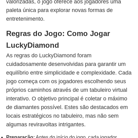
valorizadas, o jogo oferece aos jogadores uma
paleta única para explorar novas formas de
entretenimento.
Regras do Jogo: Como Jogar
LuckyDiamond
As regras do LuckyDiamond foram
cuidadosamente desenvolvidas para garantir um
equilíbrio entre simplicidade e complexidade. Cada
jogo começa com os jogadores escolhendo seus
próprios caminhos através de um tabuleiro virtual
interativo. O objetivo principal é coletar o máximo
de diamantes possível. Estes são destacados em
locais estratégicos no tabuleiro, mas não sem
algumas reviravoltas intrigantes.
Preparação:
Antes do início do jogo, cada jogador