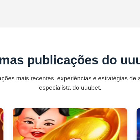
imas publicações do uu
ações mais recentes, experiências e estratégias de
especialista do uuubet.