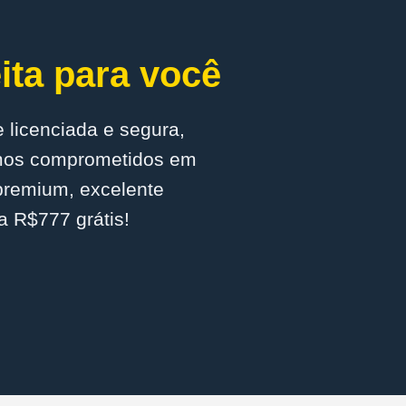
ita para você
 licenciada e segura,
amos comprometidos em
 premium, excelente
a R$777 grátis!