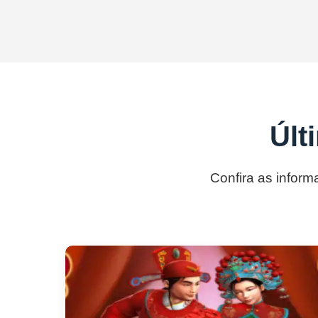
Últ
Confira as inform