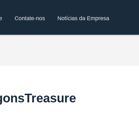
e
Contate-nos
Notícias da Empresa
gonsTreasure