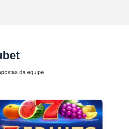
ubet
 apostas da equipe