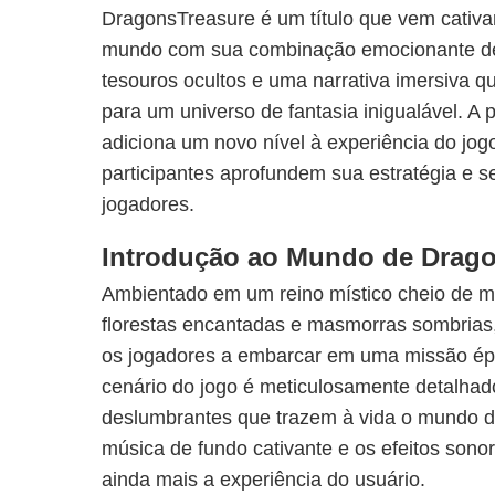
DragonsTreasure é um título que vem cativ
mundo com sua combinação emocionante de 
tesouros ocultos e uma narrativa imersiva q
para um universo de fantasia inigualável. A
adiciona um novo nível à experiência do jog
participantes aprofundem sua estratégia e 
jogadores.
Introdução ao Mundo de Drag
Ambientado em um reino místico cheio de 
florestas encantadas e masmorras sombrias
os jogadores a embarcar em uma missão épic
cenário do jogo é meticulosamente detalhad
deslumbrantes que trazem à vida o mundo d
música de fundo cativante e os efeitos son
ainda mais a experiência do usuário.