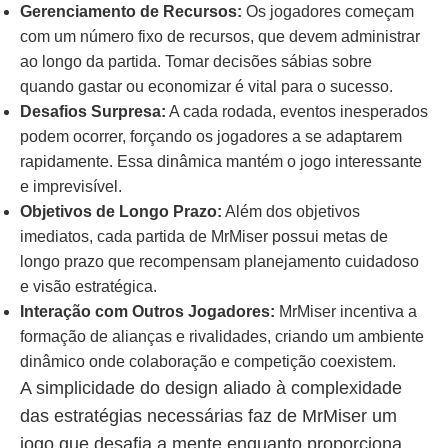
Gerenciamento de Recursos:
Os jogadores começam
com um número fixo de recursos, que devem administrar
ao longo da partida. Tomar decisões sábias sobre
quando gastar ou economizar é vital para o sucesso.
Desafios Surpresa:
A cada rodada, eventos inesperados
podem ocorrer, forçando os jogadores a se adaptarem
rapidamente. Essa dinâmica mantém o jogo interessante
e imprevisível.
Objetivos de Longo Prazo:
Além dos objetivos
imediatos, cada partida de MrMiser possui metas de
longo prazo que recompensam planejamento cuidadoso
e visão estratégica.
Interação com Outros Jogadores:
MrMiser incentiva a
formação de alianças e rivalidades, criando um ambiente
dinâmico onde colaboração e competição coexistem.
A simplicidade do design aliado à complexidade
das estratégias necessárias faz de MrMiser um
jogo que desafia a mente enquanto proporciona