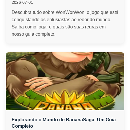
2026-07-01
Descubra tudo sobre WonWonWon, o jogo que está
conquistando os entusiastas ao redor do mundo.
Saiba como jogar e quais são suas regras em
nosso guia completo.
Explorando o Mundo de BananaSaga: Um Guia
Completo