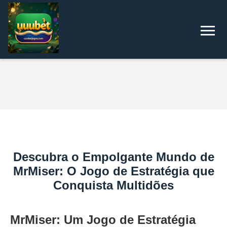
Descubra o Empolgante Mundo de
MrMiser: O Jogo de Estratégia que
Conquista Multidões
MrMiser: Um Jogo de Estratégia