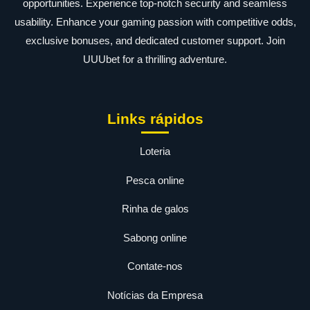
opportunities. Experience top-notch security and seamless
usability. Enhance your gaming passion with competitive odds,
exclusive bonuses, and dedicated customer support. Join
UUUbet for a thrilling adventure.
Links rápidos
Loteria
Pesca online
Rinha de galos
Sabong online
Contate-nos
Notícias da Empresa