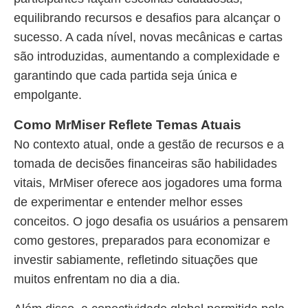
equilibrando recursos e desafios para alcançar o
sucesso. A cada nível, novas mecânicas e cartas
são introduzidas, aumentando a complexidade e
garantindo que cada partida seja única e
empolgante.
Como MrMiser Reflete Temas Atuais
No contexto atual, onde a gestão de recursos e a
tomada de decisões financeiras são habilidades
vitais, MrMiser oferece aos jogadores uma forma
de experimentar e entender melhor esses
conceitos. O jogo desafia os usuários a pensarem
como gestores, preparados para economizar e
investir sabiamente, refletindo situações que
muitos enfrentam no dia a dia.