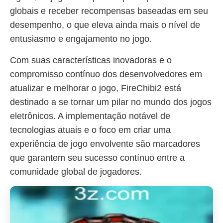
globais e receber recompensas baseadas em seu
desempenho, o que eleva ainda mais o nível de
entusiasmo e engajamento no jogo.
Com suas características inovadoras e o
compromisso contínuo dos desenvolvedores em
atualizar e melhorar o jogo, FireChibi2 está
destinado a se tornar um pilar no mundo dos jogos
eletrônicos. A implementação notável de
tecnologias atuais e o foco em criar uma
experiência de jogo envolvente são marcadores
que garantem seu sucesso contínuo entre a
comunidade global de jogadores.