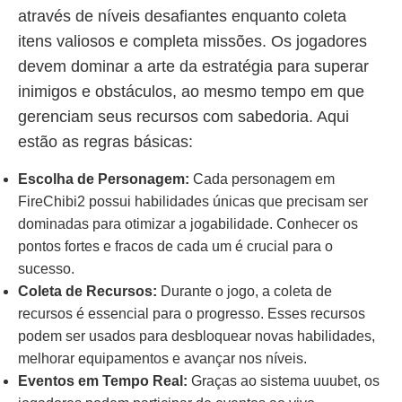
através de níveis desafiantes enquanto coleta
itens valiosos e completa missões. Os jogadores
devem dominar a arte da estratégia para superar
inimigos e obstáculos, ao mesmo tempo em que
gerenciam seus recursos com sabedoria. Aqui
estão as regras básicas:
Escolha de Personagem:
Cada personagem em
FireChibi2 possui habilidades únicas que precisam ser
dominadas para otimizar a jogabilidade. Conhecer os
pontos fortes e fracos de cada um é crucial para o
sucesso.
Coleta de Recursos:
Durante o jogo, a coleta de
recursos é essencial para o progresso. Esses recursos
podem ser usados para desbloquear novas habilidades,
melhorar equipamentos e avançar nos níveis.
Eventos em Tempo Real:
Graças ao sistema uuubet, os