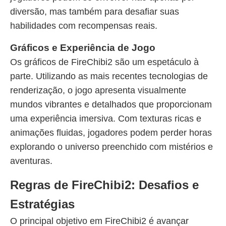
diversão, mas também para desafiar suas
habilidades com recompensas reais.
Gráficos e Experiência de Jogo
Os gráficos de FireChibi2 são um espetáculo à
parte. Utilizando as mais recentes tecnologias de
renderização, o jogo apresenta visualmente
mundos vibrantes e detalhados que proporcionam
uma experiência imersiva. Com texturas ricas e
animações fluidas, jogadores podem perder horas
explorando o universo preenchido com mistérios e
aventuras.
Regras de FireChibi2: Desafios e
Estratégias
O principal objetivo em FireChibi2 é avançar