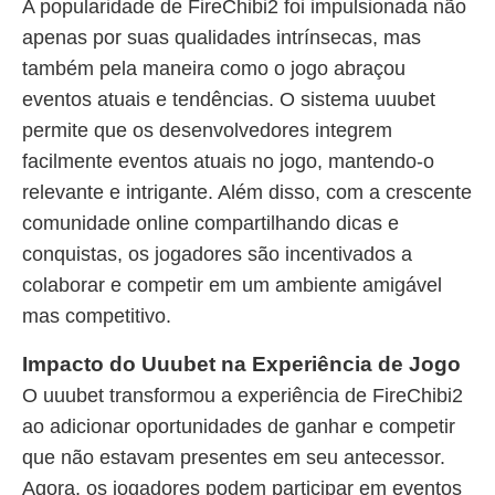
A popularidade de FireChibi2 foi impulsionada não
apenas por suas qualidades intrínsecas, mas
também pela maneira como o jogo abraçou
eventos atuais e tendências. O sistema uuubet
permite que os desenvolvedores integrem
facilmente eventos atuais no jogo, mantendo-o
relevante e intrigante. Além disso, com a crescente
comunidade online compartilhando dicas e
conquistas, os jogadores são incentivados a
colaborar e competir em um ambiente amigável
mas competitivo.
Impacto do Uuubet na Experiência de Jogo
O uuubet transformou a experiência de FireChibi2
ao adicionar oportunidades de ganhar e competir
que não estavam presentes em seu antecessor.
Agora, os jogadores podem participar em eventos