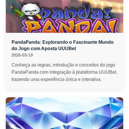
PandaPanda: Explorando o Fascinante Mundo
do Jogo com Aposta UUUBet
2026-03-19
Conheça as regras, introdução e conceitos do jogo
PandaPanda com integração à plataforma UUUBet,
trazendo uma experiência única e interativa.