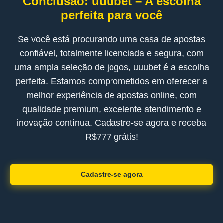
Conclusão: uuubet – A escolha
perfeita para você
Se você está procurando uma casa de apostas
confiável, totalmente licenciada e segura, com
uma ampla seleção de jogos, uuubet é a escolha
perfeita. Estamos comprometidos em oferecer a
melhor experiência de apostas online, com
qualidade premium, excelente atendimento e
inovação contínua. Cadastre-se agora e receba
R$777 grátis!
Cadastre-se agora