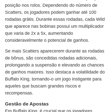
posição nos rolos. Dependendo do número de
Scatters, os jogadores podem ganhar até 100
rodadas grátis. Durante essas rodadas, cada Wild
que aparece nas bobinas possui um multiplicador
que varia de 2x a 5x, aumentando
consideravelmente o potencial de ganhos.
Se mais Scatters aparecerem durante as rodadas
de bônus, são concedidas rodadas adicionais,
prolongando a suspensão e elevando as chances
de ganhos maiores. Isso destaca a volatilidade do
Buffalo King, tornando-o um jogo instigante para
aqueles que buscam grandes riscos e
recompensas.
Gestão de Apostas
Em Buffalo King, é crucial que os jogadores