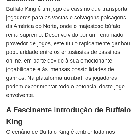
Buffalo King é um jogo de cassino que transporta
jogadores para as vastas e selvagens paisagens
da América do Norte, onde o majestoso búfalo
reina supremo. Desenvolvido por um renomado
provedor de jogos, este título rapidamente ganhou
popularidade entre os entusiastas de cassinos
online, em parte devido à sua emocionante
jogabilidade e às imensas possibilidades de
ganhos. Na plataforma
uuubet
, os jogadores
podem experimentar todo o potencial deste jogo
envolvente.
A Fascinante Introdução de Buffalo
King
O cenário de Buffalo King é ambientado nos