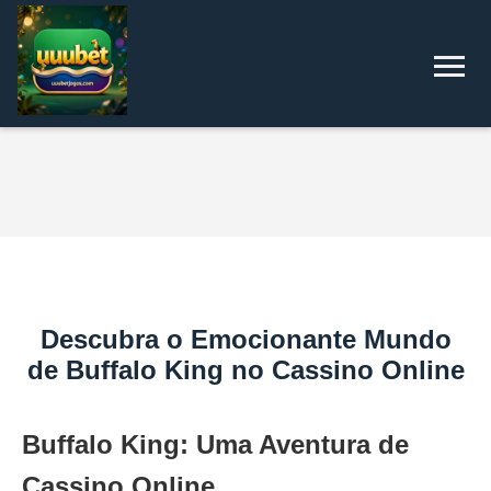
Descubra o Emocionante Mundo
de Buffalo King no Cassino Online
Buffalo King: Uma Aventura de
Cassino Online