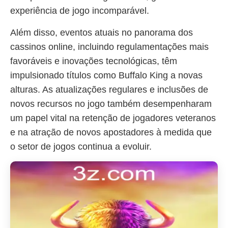
experiência de jogo incomparável.
Além disso, eventos atuais no panorama dos
cassinos online, incluindo regulamentações mais
favoráveis e inovações tecnológicas, têm
impulsionado títulos como Buffalo King a novas
alturas. As atualizações regulares e inclusões de
novos recursos no jogo também desempenharam
um papel vital na retenção de jogadores veteranos
e na atração de novos apostadores à medida que
o setor de jogos continua a evoluir.