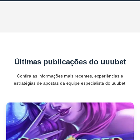
Últimas publicações do uuubet
Confira as informações mais recentes, experiências e
estratégias de apostas da equipe especialista do uuubet.