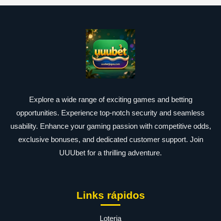
Explore a wide range of exciting games and betting
opportunities. Experience top-notch security and seamless
usability. Enhance your gaming passion with competitive odds,
exclusive bonuses, and dedicated customer support. Join
UUUbet for a thrilling adventure.
Links rápidos
Loteria