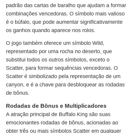
padrão das cartas de baralho que ajudam a formar
combinações vencedoras. O símbolo mais valioso
é o búfalo, que pode aumentar significativamente
os ganhos quando aparece nos rolos.
O jogo também oferece um símbolo Wild,
representado por uma rocha no deserto, que
substitui todos os outros símbolos, exceto o
Scatter, para formar sequências vencedoras. O
Scatter é simbolizado pela representação de um
canyon, e é a chave para desbloquear as rodadas
de bônus.
Rodadas de Bônus e Multiplicadores
A atração principal de Buffalo King são suas
emocionantes rodadas de bônus, acionadas ao
obter três ou mais símbolos Scatter em qualquer