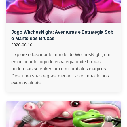
Jogo WitchesNight: Aventuras e Estratégia Sob
o Manto das Bruxas
2026-06-16
Explore o fascinante mundo de WitchesNight, um
emocionante jogo de estratégia onde bruxas
poderosas se enfrentam em combates mágicos.
Descubra suas regras, mecânicas e impacto nos
eventos atuais.