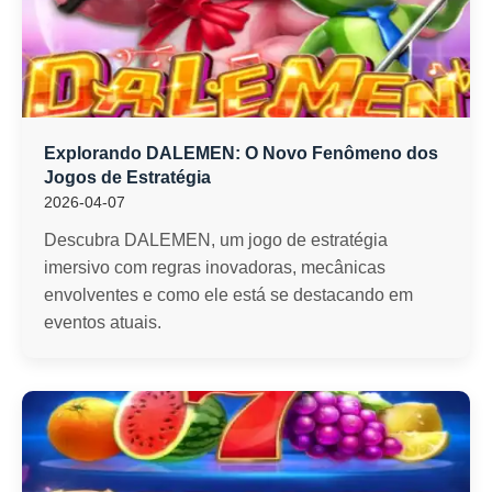
Explorando DALEMEN: O Novo Fenômeno dos
Jogos de Estratégia
2026-04-07
Descubra DALEMEN, um jogo de estratégia
imersivo com regras inovadoras, mecânicas
envolventes e como ele está se destacando em
eventos atuais.