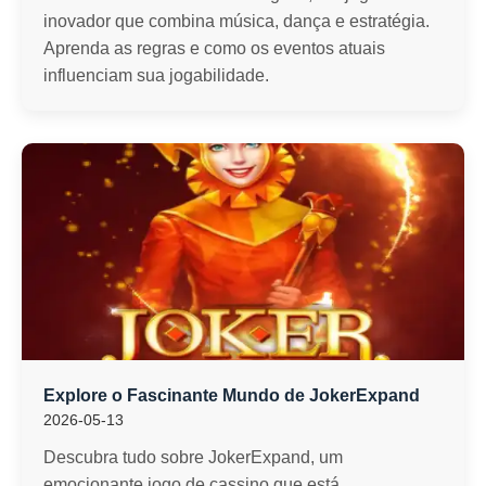
inovador que combina música, dança e estratégia.
Aprenda as regras e como os eventos atuais
influenciam sua jogabilidade.
Explore o Fascinante Mundo de JokerExpand
2026-05-13
Descubra tudo sobre JokerExpand, um
emocionante jogo de cassino que está