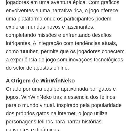
jogadores em uma aventura épica. Com gráficos
envolventes e uma narrativa rica, o jogo oferece
uma plataforma onde os participantes podem
explorar mundos novos e fascinantes,
completando missões e enfrentando desafios
intrigantes. A integração com tendências atuais,
como 'uuubet', permite que os jogadores conectem
a experiência do jogo com inovações tecnológicas
do setor de apostas online.
A Origem de WinWinNeko
Criado por uma equipe apaixonada por gatos e
jogos, WinWinNeko traz a essência dos felinos
para o mundo virtual. Inspirado pela popularidade
dos próprios gatos na internet, o jogo utiliza
personagens felinos para narrar histórias
cativantes e dinâmicas.