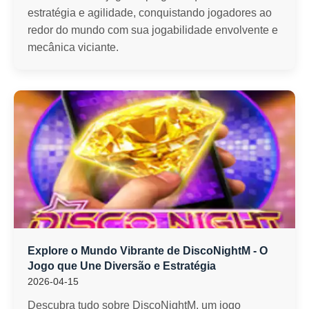
estratégia e agilidade, conquistando jogadores ao
redor do mundo com sua jogabilidade envolvente e
mecânica viciante.
Explore o Mundo Vibrante de DiscoNightM - O
Jogo que Une Diversão e Estratégia
2026-04-15
Descubra tudo sobre DiscoNightM, um jogo