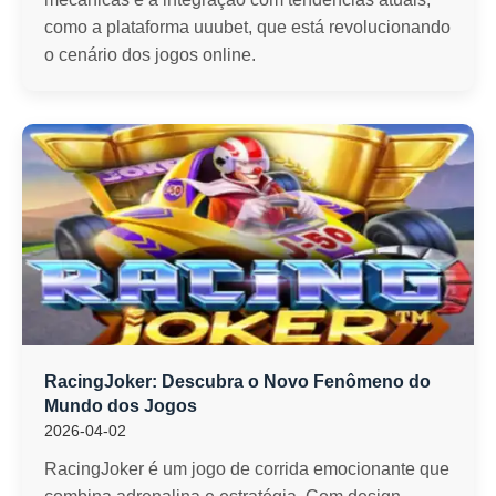
como a plataforma uuubet, que está revolucionando
o cenário dos jogos online.
RacingJoker: Descubra o Novo Fenômeno do
Mundo dos Jogos
2026-04-02
RacingJoker é um jogo de corrida emocionante que