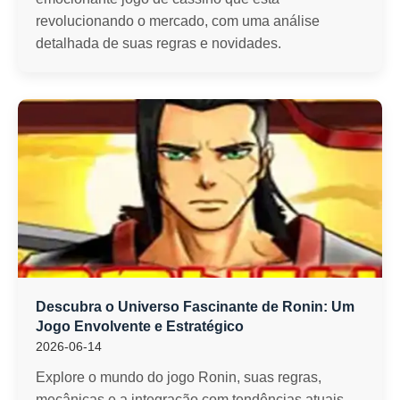
revolucionando o mercado, com uma análise
detalhada de suas regras e novidades.
Descubra o Universo Fascinante de Ronin: Um
Jogo Envolvente e Estratégico
2026-06-14
Explore o mundo do jogo Ronin, suas regras,
mecânicas e a integração com tendências atuais,