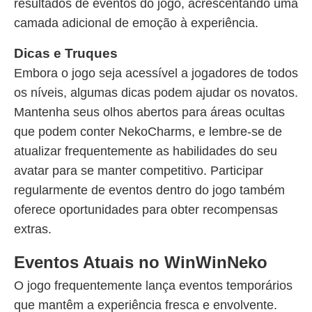
resultados de eventos do jogo, acrescentando uma
camada adicional de emoção à experiência.
Dicas e Truques
Embora o jogo seja acessível a jogadores de todos
os níveis, algumas dicas podem ajudar os novatos.
Mantenha seus olhos abertos para áreas ocultas
que podem conter NekoCharms, e lembre-se de
atualizar frequentemente as habilidades do seu
avatar para se manter competitivo. Participar
regularmente de eventos dentro do jogo também
oferece oportunidades para obter recompensas
extras.
Eventos Atuais no WinWinNeko
O jogo frequentemente lança eventos temporários
que mantêm a experiência fresca e envolvente.