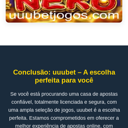
Conclusão: uuubet – A escolha
perfeita para você
Se você está procurando uma casa de apostas
confiável, totalmente licenciada e segura, com
uma ampla seleção de jogos, uuubet é a escolha
perfeita. Estamos comprometidos em oferecer a
melhor experiência de apostas online, com