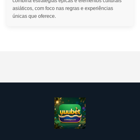
combina estratégias épicas e elementos culturais
asiáticos, com foco nas regras e experiências
únicas que oferece.