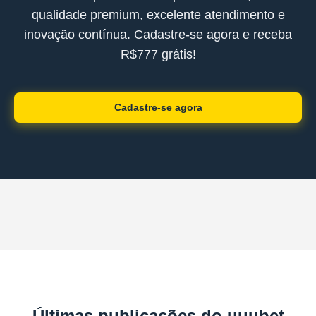
qualidade premium, excelente atendimento e
inovação contínua. Cadastre-se agora e receba
R$777 grátis!
Cadastre-se agora
Últimas publicações do uuubet