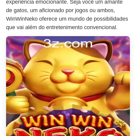
experiência emocionante. Seja você um amante
de gatos, um aficionado por jogos ou ambos,
WinWinNeko oferece um mundo de possibilidades
que vai além do entretenimento convencional.