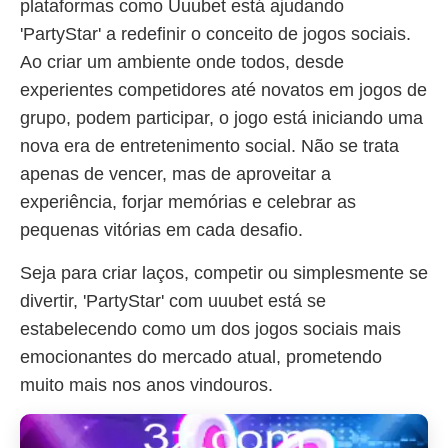
plataformas como Uuubet está ajudando
'PartyStar' a redefinir o conceito de jogos sociais.
Ao criar um ambiente onde todos, desde
experientes competidores até novatos em jogos de
grupo, podem participar, o jogo está iniciando uma
nova era de entretenimento social. Não se trata
apenas de vencer, mas de aproveitar a
experiência, forjar memórias e celebrar as
pequenas vitórias em cada desafio.
Seja para criar laços, competir ou simplesmente se
divertir, 'PartyStar' com uuubet está se
estabelecendo como um dos jogos sociais mais
emocionantes do mercado atual, prometendo
muito mais nos anos vindouros.