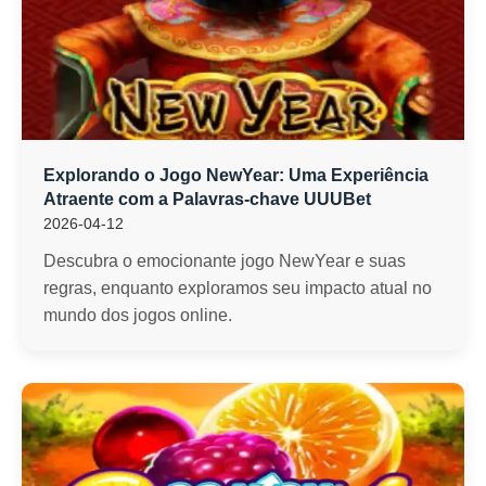
Explorando o Jogo NewYear: Uma Experiência
Atraente com a Palavras-chave UUUBet
2026-04-12
Descubra o emocionante jogo NewYear e suas
regras, enquanto exploramos seu impacto atual no
mundo dos jogos online.