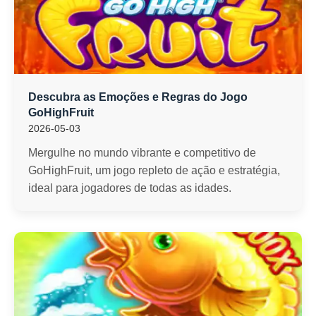
Descubra as Emoções e Regras do Jogo
GoHighFruit
2026-05-03
Mergulhe no mundo vibrante e competitivo de
GoHighFruit, um jogo repleto de ação e estratégia,
ideal para jogadores de todas as idades.