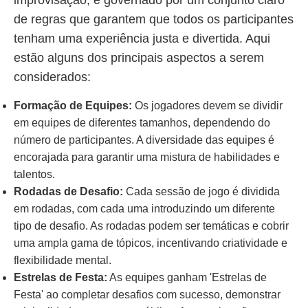
improvisação, é governado por um conjunto claro
de regras que garantem que todos os participantes
tenham uma experiência justa e divertida. Aqui
estão alguns dos principais aspectos a serem
considerados:
Formação de Equipes:
Os jogadores devem se dividir
em equipes de diferentes tamanhos, dependendo do
número de participantes. A diversidade das equipes é
encorajada para garantir uma mistura de habilidades e
talentos.
Rodadas de Desafio:
Cada sessão de jogo é dividida
em rodadas, com cada uma introduzindo um diferente
tipo de desafio. As rodadas podem ser temáticas e cobrir
uma ampla gama de tópicos, incentivando criatividade e
flexibilidade mental.
Estrelas de Festa:
As equipes ganham 'Estrelas de
Festa' ao completar desafios com sucesso, demonstrar