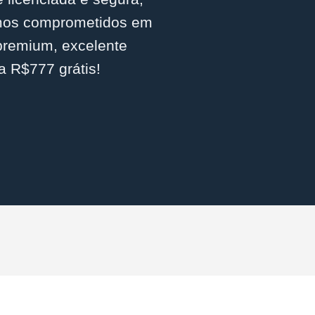
amos comprometidos em
 premium, excelente
a R$777 grátis!