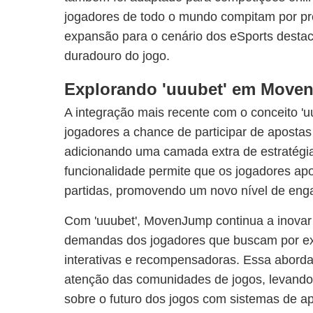
jogadores de todo o mundo compitam por prê
expansão para o cenário dos eSports destaca
duradouro do jogo.
Explorando 'uuubet' em Move
A integração mais recente com o conceito 'u
jogadores a chance de participar de apostas
adicionando uma camada extra de estratégia
funcionalidade permite que os jogadores a
partidas, promovendo um novo nível de eng
Com 'uuubet', MovenJump continua a inovar
demandas dos jogadores que buscam por ex
interativas e recompensadoras. Essa abord
atenção das comunidades de jogos, levando
sobre o futuro dos jogos com sistemas de a