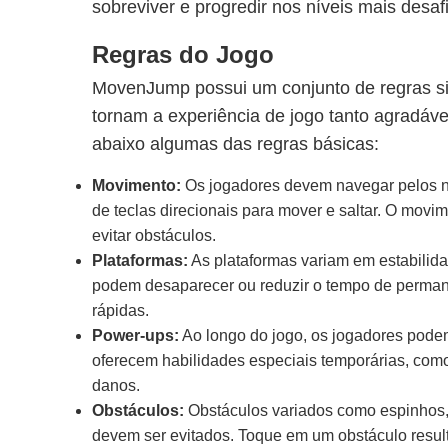
sobreviver e progredir nos níveis mais desaf
Regras do Jogo
MovenJump possui um conjunto de regras si
tornam a experiência de jogo tanto agradáve
abaixo algumas das regras básicas:
Movimento:
Os jogadores devem navegar pelos 
de teclas direcionais para mover e saltar. O movi
evitar obstáculos.
Plataformas:
As plataformas variam em estabilid
podem desaparecer ou reduzir o tempo de perman
rápidas.
Power-ups:
Ao longo do jogo, os jogadores pode
oferecem habilidades especiais temporárias, com
danos.
Obstáculos:
Obstáculos variados como espinhos, 
devem ser evitados. Toque em um obstáculo resul