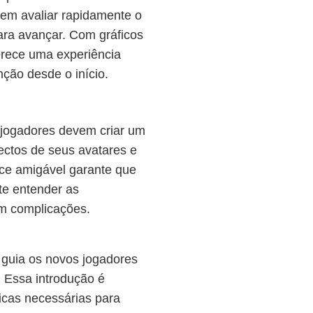
em avaliar rapidamente o
ara avançar. Com gráficos
ferece uma experiência
ção desde o início.
 jogadores devem criar um
pectos de seus avatares e
ace amigável garante que
e entender as
em complicações.
 guia os novos jogadores
 Essa introdução é
icas necessárias para