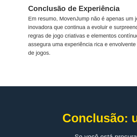
Conclusão de Experiência
Em resumo, MovenJump não é apenas um j
inovadora que continua a evoluir e surpree
regras de jogo criativas e elementos contínu
assegura uma experiência rica e envolvente 
de jogos.
Conclusão: u
Se você está procura