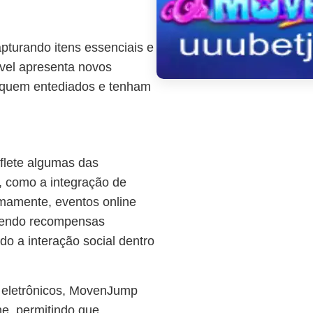
pturando itens essenciais e
vel apresenta novos
fiquem entediados e tenham
lete algumas das
s, como a integração de
imamente, eventos online
ecendo recompensas
do a interação social dentro
 eletrônicos, MovenJump
e, permitindo que