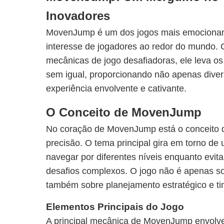
Inovadores
MovenJump é um dos jogos mais emocionan
interesse de jogadores ao redor do mundo.
mecânicas de jogo desafiadoras, ele leva o
sem igual, proporcionando não apenas div
experiência envolvente e cativante.
O Conceito de MovenJump
No coração de MovenJump está o conceito 
precisão. O tema principal gira em torno d
navegar por diferentes níveis enquanto evita
desafios complexos. O jogo não é apenas s
também sobre planejamento estratégico e tim
Elementos Principais do Jogo
A principal mecânica de MovenJump envolve