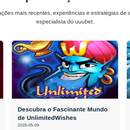
ações mais recentes, experiências e estratégias de
especialista do uuubet.
Descubra o Fascinante Mundo
de UnlimitedWishes
2026-05-09