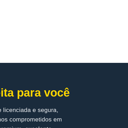
ita para você
 licenciada e segura,
amos comprometidos em