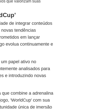
ios que valorizam suas
ldCup'
ade de integrar conteúdos
e novas tendências
rometidos em lançar
ogo evolua continuamente e
 um papel ativo no
ntemente analisados para
es e introduzindo novas
 que combine a adrenalina
 jogo, 'WorldCup' com sua
tunidade única de imersão