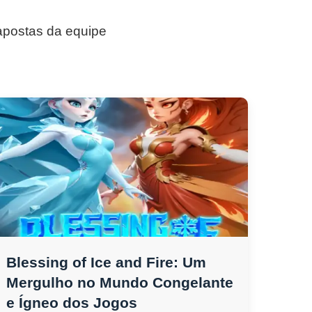
 apostas da equipe
Blessing of Ice and Fire: Um
Mergulho no Mundo Congelante
e Ígneo dos Jogos