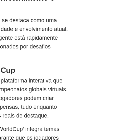
' se destaca como uma
idade e envolvimento atual.
gente está rapidamente
xonados por desafios
dCup
lataforma interativa que
peonatos globais virtuais.
jogadores podem criar
mpensas, tudo enquanto
 reais de destaque.
'WorldCup' integra temas
arante que os jogadores