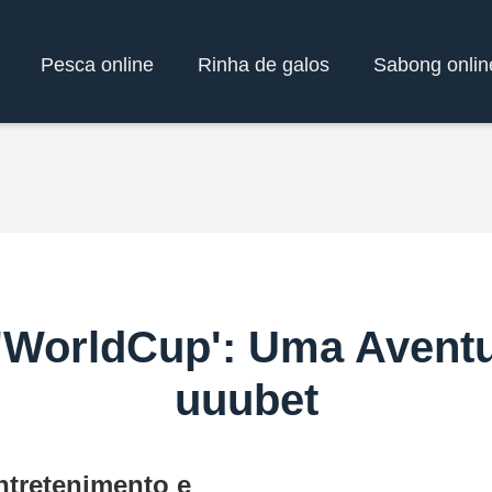
Pesca online
Rinha de galos
Sabong onlin
'WorldCup': Uma Avent
uuubet
tretenimento e