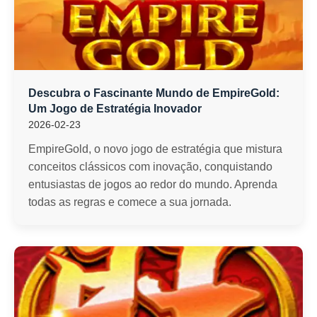
Descubra o Fascinante Mundo de EmpireGold:
Um Jogo de Estratégia Inovador
2026-02-23
EmpireGold, o novo jogo de estratégia que mistura
conceitos clássicos com inovação, conquistando
entusiastas de jogos ao redor do mundo. Aprenda
todas as regras e comece a sua jornada.