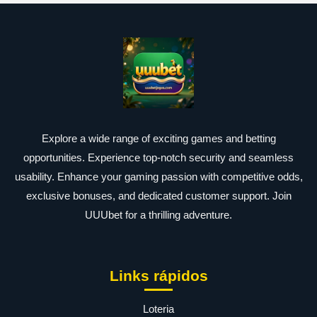
Explore a wide range of exciting games and betting
opportunities. Experience top-notch security and seamless
usability. Enhance your gaming passion with competitive odds,
exclusive bonuses, and dedicated customer support. Join
UUUbet for a thrilling adventure.
Links rápidos
Loteria