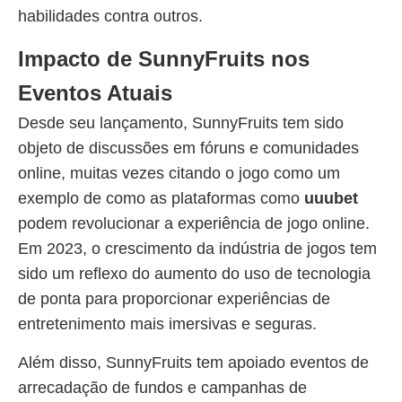
habilidades contra outros.
Impacto de SunnyFruits nos
Eventos Atuais
Desde seu lançamento, SunnyFruits tem sido
objeto de discussões em fóruns e comunidades
online, muitas vezes citando o jogo como um
exemplo de como as plataformas como
uuubet
podem revolucionar a experiência de jogo online.
Em 2023, o crescimento da indústria de jogos tem
sido um reflexo do aumento do uso de tecnologia
de ponta para proporcionar experiências de
entretenimento mais imersivas e seguras.
Além disso, SunnyFruits tem apoiado eventos de
arrecadação de fundos e campanhas de