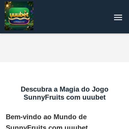
Descubra a Magia do Jogo
SunnyFruits com uuubet
Bem-vindo ao Mundo de
SunnyFruits com uuubet