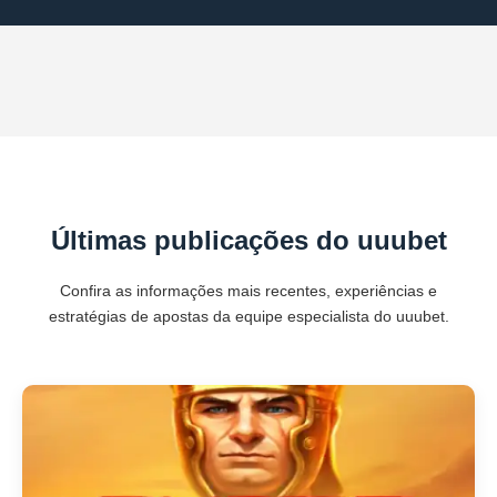
Últimas publicações do uuubet
Confira as informações mais recentes, experiências e
estratégias de apostas da equipe especialista do uuubet.