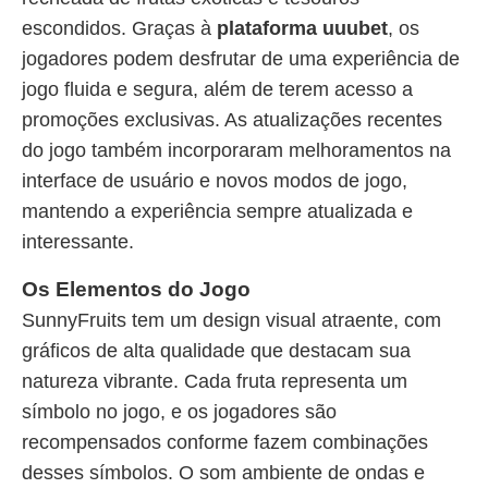
escondidos. Graças à
plataforma uuubet
, os
jogadores podem desfrutar de uma experiência de
jogo fluida e segura, além de terem acesso a
promoções exclusivas. As atualizações recentes
do jogo também incorporaram melhoramentos na
interface de usuário e novos modos de jogo,
mantendo a experiência sempre atualizada e
interessante.
Os Elementos do Jogo
SunnyFruits tem um design visual atraente, com
gráficos de alta qualidade que destacam sua
natureza vibrante. Cada fruta representa um
símbolo no jogo, e os jogadores são
recompensados conforme fazem combinações
desses símbolos. O som ambiente de ondas e