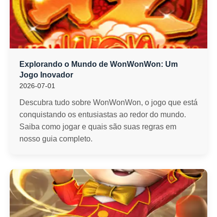
Explorando o Mundo de WonWonWon: Um
Jogo Inovador
2026-07-01
Descubra tudo sobre WonWonWon, o jogo que está
conquistando os entusiastas ao redor do mundo.
Saiba como jogar e quais são suas regras em
nosso guia completo.