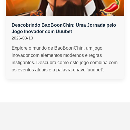
Descobrindo BaoBoonChin: Uma Jornada pelo
Jogo Inovador com Uuubet
2026-03-10
Explore o mundo de BaoBoonChin, um jogo
inovador com elementos modernos e regras
instigantes. Descubra como este jogo combina com
os eventos atuais e a palavra-chave 'uuubet'.