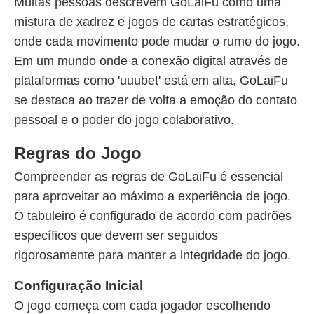
Muitas pessoas descrevem GoLaiFu como uma
mistura de xadrez e jogos de cartas estratégicos,
onde cada movimento pode mudar o rumo do jogo.
Em um mundo onde a conexão digital através de
plataformas como 'uuubet' está em alta, GoLaiFu
se destaca ao trazer de volta a emoção do contato
pessoal e o poder do jogo colaborativo.
Regras do Jogo
Compreender as regras de GoLaiFu é essencial
para aproveitar ao máximo a experiência de jogo.
O tabuleiro é configurado de acordo com padrões
específicos que devem ser seguidos
rigorosamente para manter a integridade do jogo.
Configuração Inicial
O jogo começa com cada jogador escolhendo