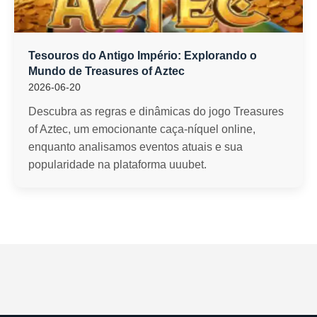
Tesouros do Antigo Império: Explorando o
Mundo de Treasures of Aztec
2026-06-20
Descubra as regras e dinâmicas do jogo Treasures
of Aztec, um emocionante caça-níquel online,
enquanto analisamos eventos atuais e sua
popularidade na plataforma uuubet.