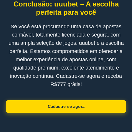
Conclusão: uuubet – A escolha
perfeita para você
Se você está procurando uma casa de apostas
confiável, totalmente licenciada e segura, com
uma ampla seleção de jogos, uuubet é a escolha
perfeita. Estamos comprometidos em oferecer a
melhor experiência de apostas online, com
qualidade premium, excelente atendimento e
inovação contínua. Cadastre-se agora e receba
R$777 grátis!
Cadastre-se agora