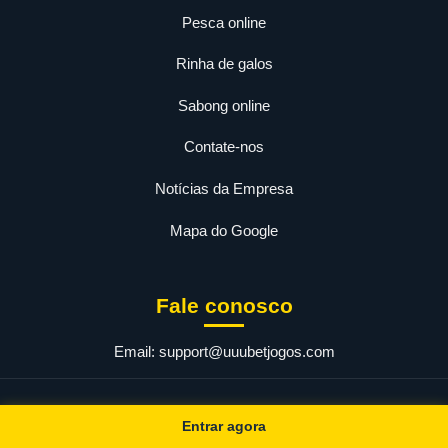
Pesca online
Rinha de galos
Sabong online
Contate-nos
Notícias da Empresa
Mapa do Google
Fale conosco
Email:
support@uuubetjogos.com
© 2026 uuubet. Todos os direitos reservados.
Entrar agora