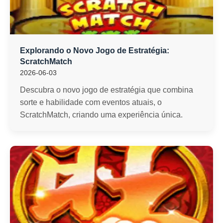
Explorando o Novo Jogo de Estratégia:
ScratchMatch
2026-06-03
Descubra o novo jogo de estratégia que combina
sorte e habilidade com eventos atuais, o
ScratchMatch, criando uma experiência única.