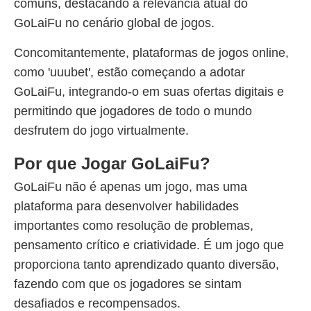
comuns, destacando a relevância atual do
GoLaiFu no cenário global de jogos.
Concomitantemente, plataformas de jogos online,
como 'uuubet', estão começando a adotar
GoLaiFu, integrando-o em suas ofertas digitais e
permitindo que jogadores de todo o mundo
desfrutem do jogo virtualmente.
Por que Jogar GoLaiFu?
GoLaiFu não é apenas um jogo, mas uma
plataforma para desenvolver habilidades
importantes como resolução de problemas,
pensamento crítico e criatividade. É um jogo que
proporciona tanto aprendizado quanto diversão,
fazendo com que os jogadores se sintam
desafiados e recompensados.