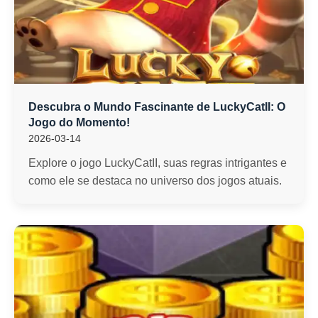
Descubra o Mundo Fascinante de LuckyCatII: O
Jogo do Momento!
2026-03-14
Explore o jogo LuckyCatII, suas regras intrigantes e
como ele se destaca no universo dos jogos atuais.