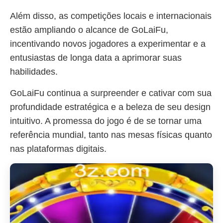
Além disso, as competições locais e internacionais
estão ampliando o alcance de GoLaiFu,
incentivando novos jogadores a experimentar e a
entusiastas de longa data a aprimorar suas
habilidades.
GoLaiFu continua a surpreender e cativar com sua
profundidade estratégica e a beleza de seu design
intuitivo. A promessa do jogo é de se tornar uma
referência mundial, tanto nas mesas físicas quanto
nas plataformas digitais.