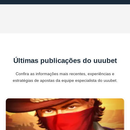
Últimas publicações do uuubet
Confira as informações mais recentes, experiências e
estratégias de apostas da equipe especialista do uuubet.