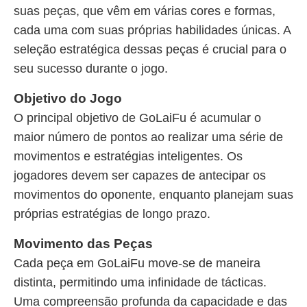
suas peças, que vêm em várias cores e formas,
cada uma com suas próprias habilidades únicas. A
seleção estratégica dessas peças é crucial para o
seu sucesso durante o jogo.
Objetivo do Jogo
O principal objetivo de GoLaiFu é acumular o
maior número de pontos ao realizar uma série de
movimentos e estratégias inteligentes. Os
jogadores devem ser capazes de antecipar os
movimentos do oponente, enquanto planejam suas
próprias estratégias de longo prazo.
Movimento das Peças
Cada peça em GoLaiFu move-se de maneira
distinta, permitindo uma infinidade de tácticas.
Uma compreensão profunda da capacidade e das