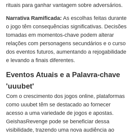
rituais para ganhar vantagem sobre adversários.
Narrativa Ramificada:
As escolhas feitas durante
o jogo têm consequências significativas. Decisões
tomadas em momentos-chave podem alterar
relações com personagens secundários e o curso
dos eventos futuros, aumentando a rejogabilidade
e levando a finais diferentes.
Eventos Atuais e a Palavra-chave
'uuubet'
Com o crescimento dos jogos online, plataformas
como uuubet têm se destacado ao fornecer
acesso a uma variedade de jogos e apostas.
GeishasRevenge pode se beneficiar dessa
visibilidade, trazendo uma nova audiência ao