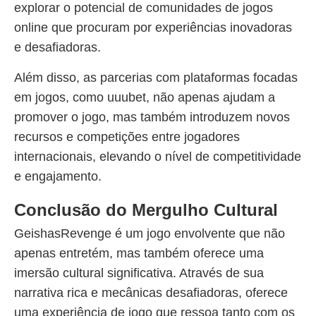
explorar o potencial de comunidades de jogos
online que procuram por experiências inovadoras
e desafiadoras.
Além disso, as parcerias com plataformas focadas
em jogos, como uuubet, não apenas ajudam a
promover o jogo, mas também introduzem novos
recursos e competições entre jogadores
internacionais, elevando o nível de competitividade
e engajamento.
Conclusão do Mergulho Cultural
GeishasRevenge é um jogo envolvente que não
apenas entretém, mas também oferece uma
imersão cultural significativa. Através de sua
narrativa rica e mecânicas desafiadoras, oferece
uma experiência de jogo que ressoa tanto com os