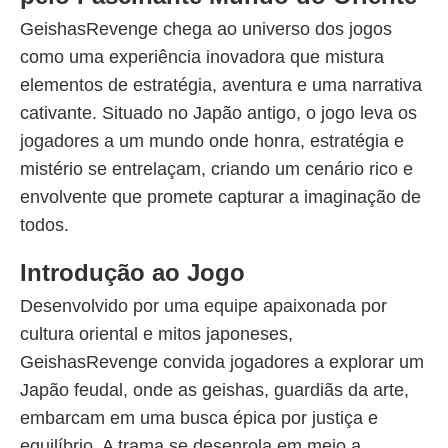
GeishasRevenge chega ao universo dos jogos
como uma experiência inovadora que mistura
elementos de estratégia, aventura e uma narrativa
cativante. Situado no Japão antigo, o jogo leva os
jogadores a um mundo onde honra, estratégia e
mistério se entrelaçam, criando um cenário rico e
envolvente que promete capturar a imaginação de
todos.
Introdução ao Jogo
Desenvolvido por uma equipe apaixonada por
cultura oriental e mitos japoneses,
GeishasRevenge convida jogadores a explorar um
Japão feudal, onde as geishas, guardiãs da arte,
embarcam em uma busca épica por justiça e
equilíbrio. A trama se desenrola em meio a