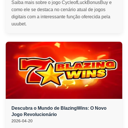
Saiba mais sobre o jogo CycleofLuckBonusBuy e
como ele se destaca no cenário atual de jogos
digitais com a interessante função oferecida pela
uuubet.
Descubra o Mundo de BlazingWins: O Novo
Jogo Revolucionário
2026-04-20