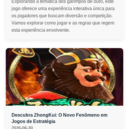
Explorando a temática dos garimpos de ouro, este
jogo oferece uma experiência interativa única para
os jogadores que buscam diversão e competição.
Vamos explorar como jogar e as regras que regem
esta experiência envolvente.
Descubra ZhongKui: O Novo Fenômeno em
Jogos de Estratégia
2026-06-30