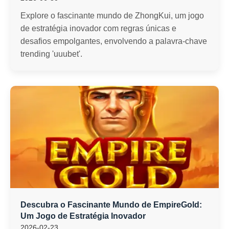
Explore o fascinante mundo de ZhongKui, um jogo
de estratégia inovador com regras únicas e
desafios empolgantes, envolvendo a palavra-chave
trending 'uuubet'.
Descubra o Fascinante Mundo de EmpireGold:
Um Jogo de Estratégia Inovador
2026-02-23