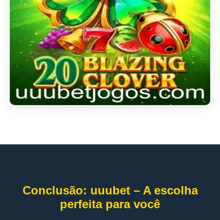
Conclusão: uuubet – A escolha
perfeita para você