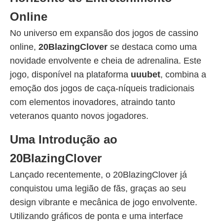
Online
No universo em expansão dos jogos de cassino
online,
20BlazingClover
se destaca como uma
novidade envolvente e cheia de adrenalina. Este
jogo, disponível na plataforma
uuubet
, combina a
emoção dos jogos de caça-níqueis tradicionais
com elementos inovadores, atraindo tanto
veteranos quanto novos jogadores.
Uma Introdução ao
20BlazingClover
Lançado recentemente, o 20BlazingClover já
conquistou uma legião de fãs, graças ao seu
design vibrante e mecânica de jogo envolvente.
Utilizando gráficos de ponta e uma interface