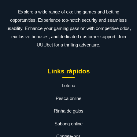
Explore a wide range of exciting games and betting
opportunities. Experience top-notch security and seamless
usability. Enhance your gaming passion with competitive odds,
exclusive bonuses, and dedicated customer support. Join
UUUbet for a thrilling adventure.
Links rápidos
Loteria
Pesca online
Rinha de galos
Sabong online
Contate-nos