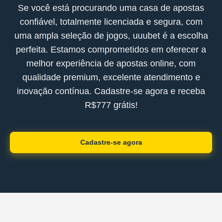
Se você está procurando uma casa de apostas
confiável, totalmente licenciada e segura, com
uma ampla seleção de jogos, uuubet é a escolha
perfeita. Estamos comprometidos em oferecer a
melhor experiência de apostas online, com
qualidade premium, excelente atendimento e
inovação contínua. Cadastre-se agora e receba
R$777 grátis!
Cadastre-se agora