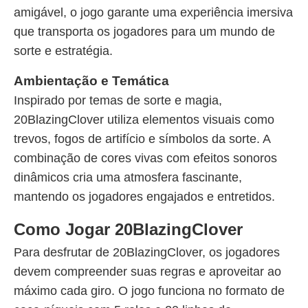
amigável, o jogo garante uma experiência imersiva
que transporta os jogadores para um mundo de
sorte e estratégia.
Ambientação e Temática
Inspirado por temas de sorte e magia,
20BlazingClover utiliza elementos visuais como
trevos, fogos de artifício e símbolos da sorte. A
combinação de cores vivas com efeitos sonoros
dinâmicos cria uma atmosfera fascinante,
mantendo os jogadores engajados e entretidos.
Como Jogar 20BlazingClover
Para desfrutar de 20BlazingClover, os jogadores
devem compreender suas regras e aproveitar ao
máximo cada giro. O jogo funciona no formato de