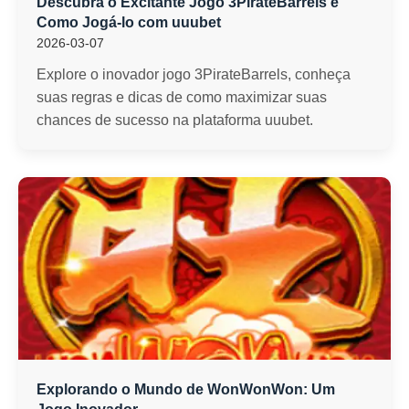
Descubra o Excitante Jogo 3PirateBarrels e
Como Jogá-lo com uuubet
2026-03-07
Explore o inovador jogo 3PirateBarrels, conheça
suas regras e dicas de como maximizar suas
chances de sucesso na plataforma uuubet.
Explorando o Mundo de WonWonWon: Um