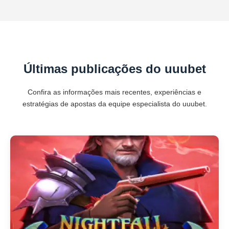
Últimas publicações do uuubet
Confira as informações mais recentes, experiências e
estratégias de apostas da equipe especialista do uuubet.